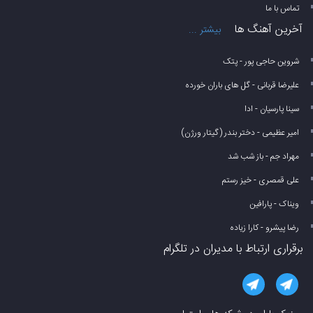
تماس با ما
آخرین آهنگ ها
بیشتر ...
شروین حاجی پور - پتک
علیرضا قربانی - گل های باران خورده
سینا پارسیان - ادا
امیر عظیمی - دختر بندر (گیتار ورژن)
مهراد جم - باز شب شد
علی قمصری - خیز رستم
ویناک - پارافین
رضا پیشرو - کارا زیاده
برقراری ارتباط با مدیران در تلگرام