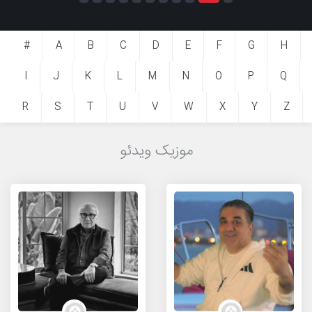
#
A
B
C
D
E
F
G
H
I
J
K
L
M
N
O
P
Q
R
S
T
U
V
W
X
Y
Z
موزیک ویدئو