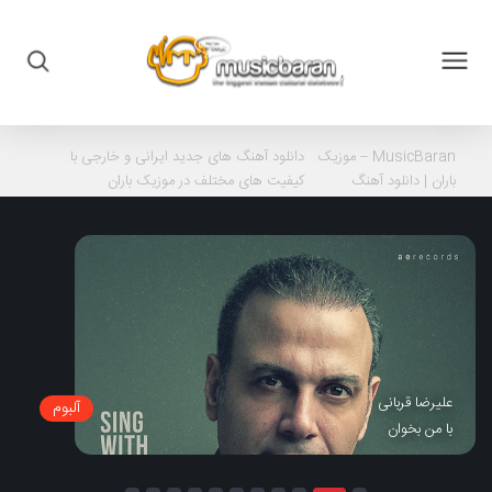
MusicBaran – موزیک
دانلود آهنگ های جدید ایرانی و خارجی با
باران |
دانلود آهنگ
کیفیت های مختلف در موزیک باران
علیرضا قربانی
آلبوم
با من بخوان