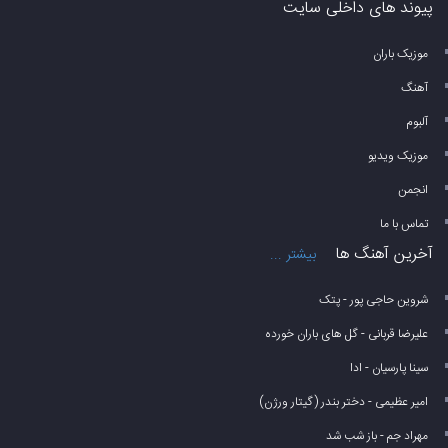
پیوند های داخلی سایت
موزیک باران
آهنگ
آلبوم
موزیک ویدیو
انجمن
تماس با ما
آخرین آهنگ ها
بیشتر ...
شروین حاجی پور - پتک
علیرضا قربانی - گل های باران خورده
سینا پارسیان - ادا
امیر عظیمی - دختر بندر (گیتار ورژن)
مهراد جم - باز شب شد