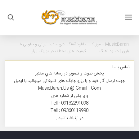
MusicBaran – موزیک
دانلود آهنگ های جدید ایرانی و خارجی با
باران |
دانلود آهنگ
کیفیت های مختلف در موزیک باران
تماس با ما
پخش صوت و تصوير در رسانه هاي معتبر
جهت ارسال آثار خود و یا رزرو جایگاه های تبلیغاتی میتوانید با ایمیل
MusicBaran.Us @ Gmail . Com
و یا یکی از شماره های
Tell : 09132291098
Tell : 09360119990
در ارتباط باشید .