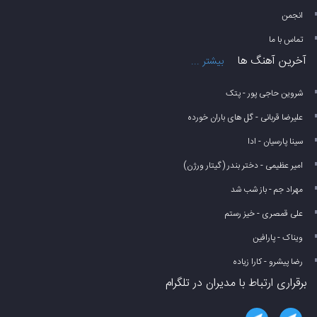
انجمن
تماس با ما
آخرین آهنگ ها
بیشتر ...
شروین حاجی پور - پتک
علیرضا قربانی - گل های باران خورده
سینا پارسیان - ادا
امیر عظیمی - دختر بندر (گیتار ورژن)
مهراد جم - باز شب شد
علی قمصری - خیز رستم
ویناک - پارافین
رضا پیشرو - کارا زیاده
برقراری ارتباط با مدیران در تلگرام