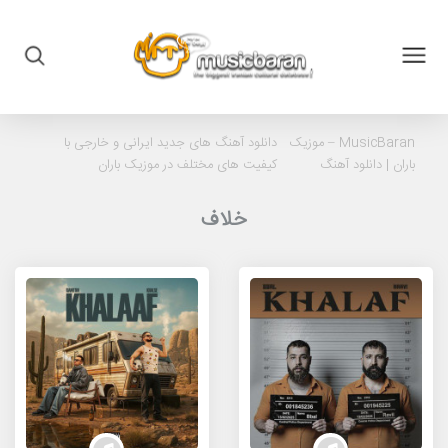
MusicBaran – موزیک
دانلود آهنگ های جدید ایرانی و خارجی با
باران |
دانلود آهنگ
کیفیت های مختلف در موزیک باران
خلاف