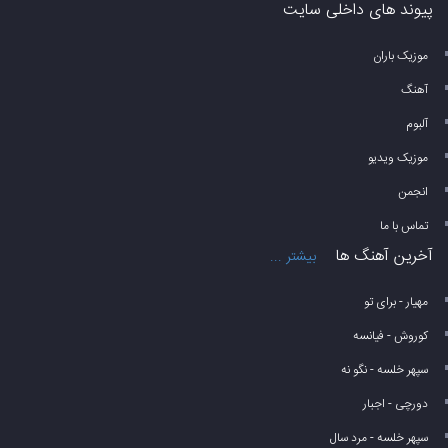
پیوند های داخلی سایت
موزیک باران
آهنگ
آلبوم
موزیک ویدیو
انجمن
تماس با ما
آخرین آهنگ ها
بیشتر ...
مهیار - برای تو
کوروش - فیانسه
سپهر خلسه - نگو نه
دورچی - اجبار
سپهر خلسه - مرد سال