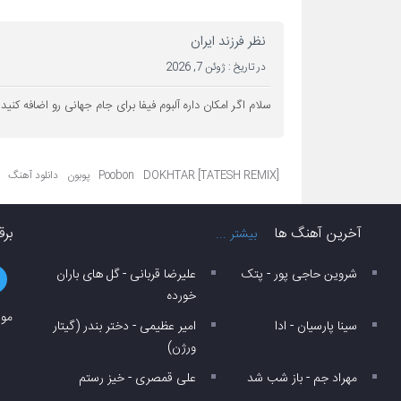
نظر فرزند ایران
در تاریخ :
ژوئن 7, 2026
سلام اگر امکان داره آلبوم فیفا برای جام جهانی رو اضافه کنید
DOKHTAR [TATESH REMIX]
Poobon
پوبون
دانلود آهنگ
آخرین آهنگ ها
برق
بیشتر ...
شروین حاجی پور - پتک
علیرضا قربانی - گل های باران
خورده
موز
سینا پارسیان - ادا
امیر عظیمی - دختر بندر (گیتار
ورژن)
مهراد جم - باز شب شد
علی قمصری - خیز رستم