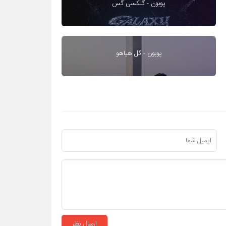
پوبون - گلکسی گس
پوبون - گل هیاهو
ارسال نظر