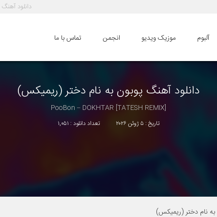
دانلود آهنگ 
آلبوم
موزیک ویدیو
انجمن
تماس با ما
دانلود آهنگ
پوبون
به نام
دختر (ریمیکس)
PooBon – DOKHTAR [TATESH REMIX]
تاریخ : ۵ ژوئن ۲۰۲۶
تعداد دانلود : ۱,۰۵۱
 به نام دختر (ریمیکس)