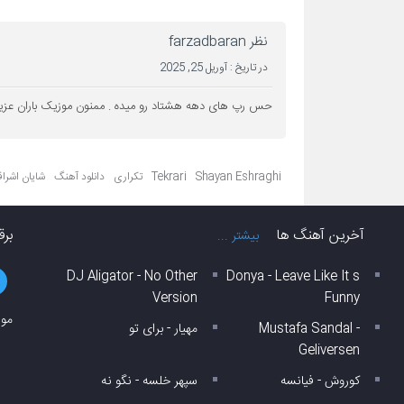
نظر farzadbaran
در تاریخ :
آوریل 25, 2025
حس رپ های دهه هشتاد رو میده . ممنون موزیک باران عزی
Shayan Eshraghi
Tekrari
تکراری
دانلود آهنگ
شایان اشرا
آخرین آهنگ ها
برق
بیشتر ...
DJ Aligator - No Other
Donya - Leave Like It s
Version
Funny
موز
Mustafa Sandal -
مهیار - برای تو
Geliversen
کوروش - فیانسه
سپهر خلسه - نگو نه