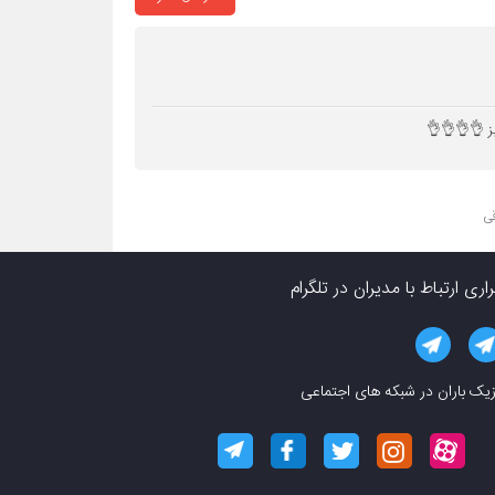
ز 👌👌👌👌
قی
راری ارتباط با مدیران در تلگرام
یک باران در شبکه های اجتماعی