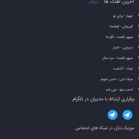
آخرین آهنگ ها
بیشتر ...
مهیار - برای تو
کوروش - فیانسه
سپهر خلسه - نگو نه
دورچی - اجبار
سپهر خلسه - مرد سال
عماد - گذشت
میلاد جی - حس خوبم
احمد سلو - چی شد
برقراری ارتباط با مدیران در تلگرام
موزیک باران در شبکه های اجتماعی