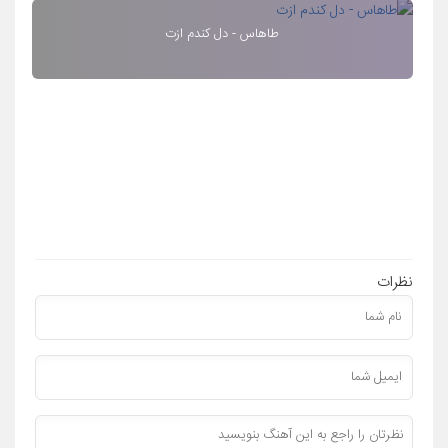
طاهاس - دل کندم ازت
نظرات