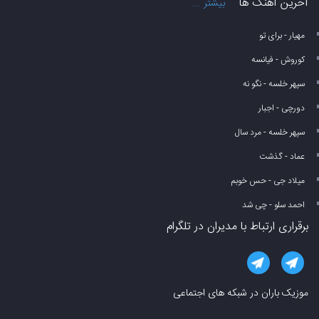
آخرین آهنگ ها
بیشتر ...
مهیار - برای تو
کوروش - فیانسه
سپهر خلسه - نگو نه
دورچی - اجبار
سپهر خلسه - مرد سال
عماد - گذشت
میلاد جی - حس خوبم
احمد سلو - چی شد
برقراری ارتباط با مدیران در تلگرام
موزیک باران در شبکه های اجتماعی