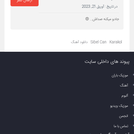
ارسال نظر
در تاریخ :
آوریل 21, 2023
جادو میکنه صداش… 😍
Karakol
Sibel Can
دانلود آهنگ
پیوند های داخلی سایت
موزیک باران
آهنگ
آلبوم
موزیک ویدیو
انجمن
تماس با ما